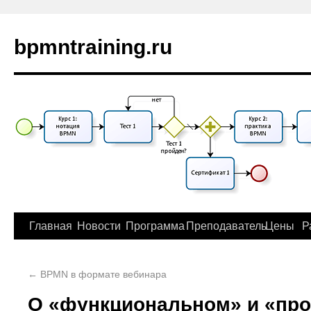
bpmntraining.ru
Главная
Новости
Программа
Преподаватель
Цены
Р
←
BPMN в формате вебинара
О «функциональном» и «пр