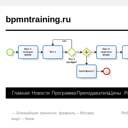
bpmntraining.ru
Главная
Новости
Программа
Преподаватель
Цены
Р
←
Ближайшие тренинги: февраль – Москва,
Роб
март – Киев