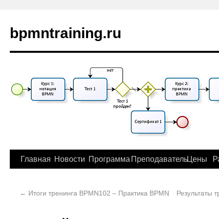
bpmntraining.ru
Главная
Новости
Программа
Преподаватель
Цены
Р
←
Итоги тренинга BPMN102 – Практика BPMN
Результаты т