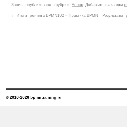
Запись опубликована в рубрике
Анонс
. Добавьте в закладки
п
←
Итоги тренинга BPMN102 – Практика BPMN
Результаты т
© 2010-2026 bpmntraining.ru