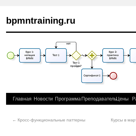
bpmntraining.ru
Главная
Новости
Программа
Преподаватель
Цены
Р
←
Кросс-функциональные паттерны
Курсы в мар