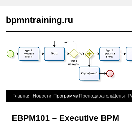
bpmntraining.ru
Главная
Новости
Программа
Преподаватель
Цены
Р
EBPM101 – Executive BPM